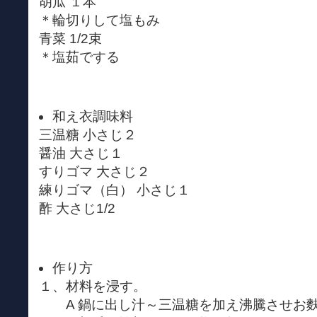
胡瓜 １本
＊輪切りして塩もみ
青菜 1/2束
＊塩茹でする
和え衣調味料
三温糖 小さじ２
醤油 大さじ１
すりゴマ 大さじ２
練りゴマ（白） 小さじ１
酢 大さじ1/2
作り方
１、材料を浸す。
A 鍋に出し汁～三温糖を加え沸騰させお