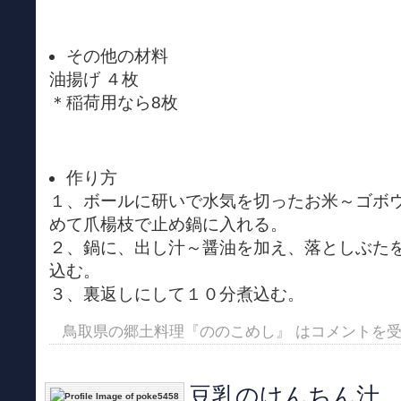
その他の材料
油揚げ ４枚
＊稲荷用なら8枚
作り方
１、ボールに研いで水気を切ったお米～ゴボ
めて爪楊枝で止め鍋に入れる。
２、鍋に、出し汁～醤油を加え、落としぶた
込む。
３、裏返しにして１０分煮込む。
鳥取県の郷土料理『ののこめし』 は
コメントを
豆乳のけんちん汁