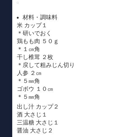
材料・調味料
米 カップ１
＊研いでおく
鶏もも肉 ５０ｇ
＊１㎝角
干し椎茸 ２枚
＊戻して粗みじん切り
人参 ２㎝
＊５㎜角
ゴボウ １０㎝
＊５㎜角
出し汁 カップ２
酒 大さじ１
三温糖 大さじ１
醤油 大さじ２