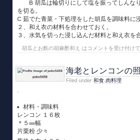
B 胡瓜は輪切りにして塩を振ってしんなり
を切る。
C 茹でた青菜・下処理をした胡瓜を調味料に
２、和え衣の材料を合わせておく。
３、水気を切った浸し込んだ材料と和え衣を
胡瓜とお麩の胡麻酢和え は
コメントを受け付け
海老とレンコンの
poke5458
Filed under
和食
,
肉料理
材料・調味料
レンコン １６枚
＊５㎜幅
片栗粉 少々