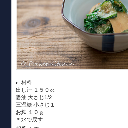
材料
出し汁 １５０㏄
醤油 大さじ1/2
三温糖 小さじ１
お麩 １０ｇ
＊水で戻す