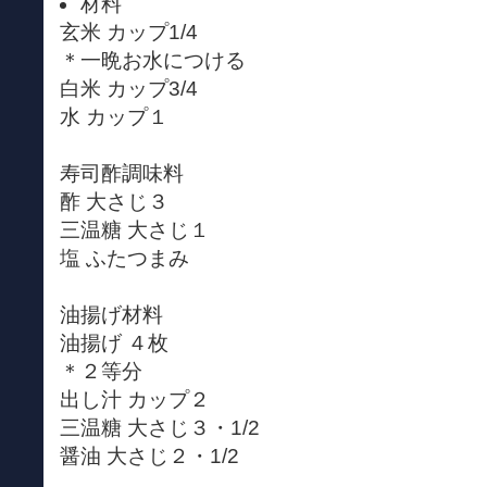
材料
玄米 カップ1/4
＊一晩お水につける
白米 カップ3/4
水 カップ１
寿司酢調味料
酢 大さじ３
三温糖 大さじ１
塩 ふたつまみ
油揚げ材料
油揚げ ４枚
＊２等分
出し汁 カップ２
三温糖 大さじ３・1/2
醤油 大さじ２・1/2