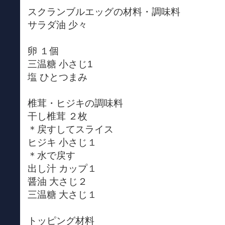
スクランブルエッグの材料・調味料
サラダ油 少々
卵 １個
三温糖 小さじ1
塩 ひとつまみ
椎茸・ヒジキの調味料
干し椎茸 ２枚
＊戻すしてスライス
ヒジキ 小さじ１
＊水で戻す
出し汁 カップ１
醤油 大さじ２
三温糖 大さじ１
トッピング材料