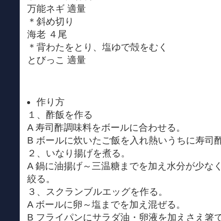
万能ネギ 適量
＊斜め切り
海老 ４尾
＊背わたをとり、塩ゆで殻をむく
とびっこ 適量
作り方
１、酢飯を作る
A 寿司酢調味料をボールに合わせる。
B ボールに炊いたご飯を入れ熱いうちに寿司
２、いなり揚げを煮る。
A 鍋に油揚げ～三温糖までを加え水分が少な
絞る。
３、スクランブルエッグを作る。
A ボールに卵～塩までを加え混ぜる。
B フライパンにサラダ油・卵液を加えさえ箸