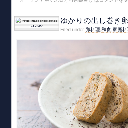
オーブンで焼くぷるとろ茶碗蒸し は
コメントを
ゆかりの出し巻き
poke5458
Filed under
卵料理
,
和食
,
家庭料