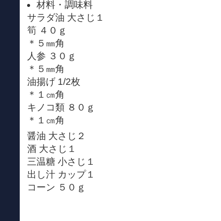
材料・調味料
サラダ油 大さじ１
筍 ４０ｇ
＊５㎜角
人参 ３０ｇ
＊５㎜角
油揚げ 1/2枚
＊１㎝角
キノコ類 ８０ｇ
＊１㎝角
醤油 大さじ２
酒 大さじ１
三温糖 小さじ１
出し汁 カップ１
コーン ５０ｇ