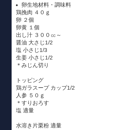
卵生地材料・調味料
鶏挽肉 ４０ｇ
卵 ２個
卵黄 １個
出し汁 ３００㏄～
醤油 大さじ1/2
塩 小さじ1/3
生姜 小さじ1/2
＊みじん切り
トッピング
鶏ガラスープ カップ1/2
人参 ５０ｇ
＊すりおろす
塩 適量
水溶き片栗粉 適量