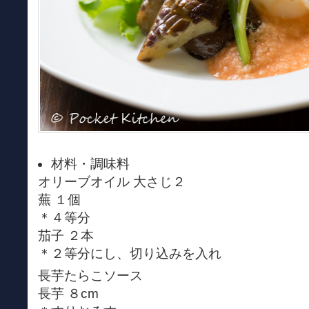
材料・調味料
オリーブオイル 大さじ２
蕪 １個
＊４等分
茄子 ２本
＊２等分にし、切り込みを入れ
長芋たらこソース
長芋 ８cm