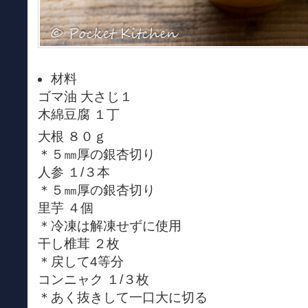
材料
ゴマ油 大さじ１
木綿豆腐 １丁
大根 ８０ｇ
＊５㎜厚の銀杏切り
人参 １/３本
＊５㎜厚の銀杏切り
里芋 ４個
＊冷凍は解凍せずに使用
干し椎茸 ２枚
＊戻して4等分
コンニャク １/３枚
＊あく抜きして一口大に切る