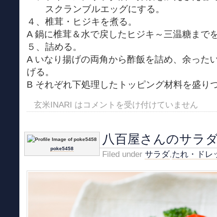
スクランブルエッグにする。
４、椎茸・ヒジキを煮る。
A 鍋に椎茸＆水で戻したヒジキ～三温糖まで
５、詰める。
A いなり揚げの両角から酢飯を詰め、余った
げる。
B それぞれ下処理したトッピング材料を盛り
玄米INARI は
コメントを受け付けていません
八百屋さんのサラ
poke5458
Filed under
サラダ
,
たれ・ドレ