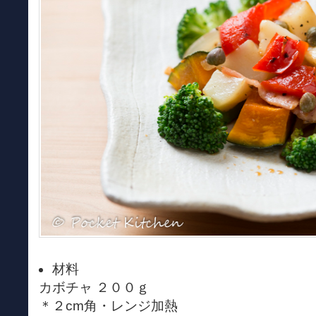
材料
カボチャ ２００ｇ
＊２cm角・レンジ加熱