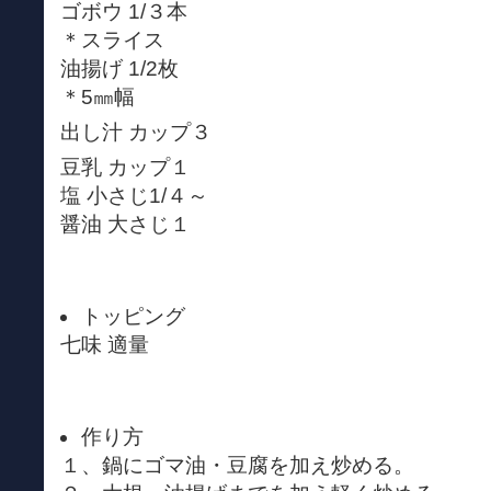
ゴボウ 1/３本
＊スライス
油揚げ 1/2枚
＊5㎜幅
出し汁 カップ３
豆乳 カップ１
塩 小さじ1/４～
醤油 大さじ１
トッピング
七味 適量
作り方
１、鍋にゴマ油・豆腐を加え炒める。