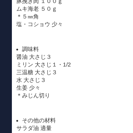
豚挽き肉 １００ｇ
ムキ海老 ５０ｇ
＊５㎜角
塩・コショウ 少々
調味料
醤油 大さじ３
ミリン 大さじ１・1/2
三温糖 大さじ３
水 大さじ３
生姜 少々
＊みじん切り
その他の材料
サラダ油 適量