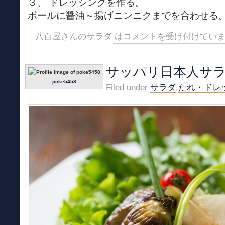
３、 ドレッシングを作る。
ボールに醤油～揚げニンニクまでを合わせる
八百屋さんのサラダ は
コメントを受け付けてい
サッパリ日本人サ
poke5458
Filed under
サラダ
,
たれ・ドレ