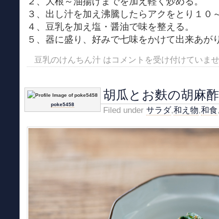
２、大根～油揚げまでを加え軽く炒める。
３、出し汁を加え沸騰したらアクをとり１０
４、豆乳を加え塩・醤油で味を整える。
５、器に盛り、好みで七味をかけて出来あが
豆乳のけんちん汁 は
コメントを受け付けていま
胡瓜とお麩の胡麻
poke5458
Filed under
サラダ
,
和え物
,
和食