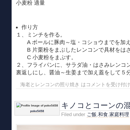
小麦粉 適量
作り方
１、ミンチを作る。
A ボールに豚肉～塩・コショウまでを加
B 片栗粉をまぶしたレンコンで具材をは
C 小麦粉をまぶす。
２、フライパンに、サラダ油・はさみレンコ
裏返しにし、醤油～生姜まで加え蓋をして５
海老とレンコンの照り焼き は
コメントを受け付
キノコとコーンの
poke5458
Filed under
ご飯
,
和食
,
家庭料理