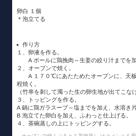
卵白 １個
＊泡立てる
作り方
１、卵液を作る。
A ボールに鶏挽肉～生姜の絞り汁までを加
２、オーブンで焼く。
A １７０℃にあたためたオーブンに、天板の
程焼く。
（竹串を刺して濁った生の卵生地が出てこな
３、トッピングを作る。
A 鍋に鶏ガラスープ～塩までを加え、水溶き
B 泡立てた卵白を加え、ふわっと仕上げる。
４、茶碗蒸しの上にトッピングする。