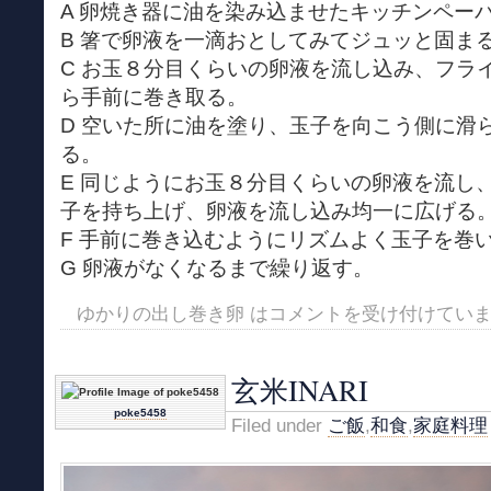
A 卵焼き器に油を染み込ませたキッチンペー
B 箸で卵液を一滴おとしてみてジュッと固ま
C お玉８分目くらいの卵液を流し込み、フラ
ら手前に巻き取る。
D 空いた所に油を塗り、玉子を向こう側に滑
る。
E 同じようにお玉８分目くらいの卵液を流し
子を持ち上げ、卵液を流し込み均一に広げる
F 手前に巻き込むようにリズムよく玉子を巻
G 卵液がなくなるまで繰り返す。
ゆかりの出し巻き卵 は
コメントを受け付けてい
玄米INARI
poke5458
Filed under
ご飯
,
和食
,
家庭料理