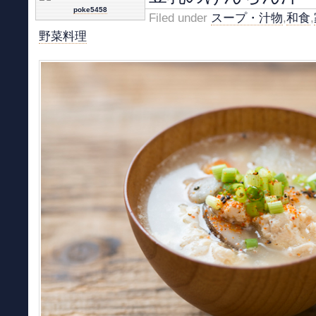
poke5458
Filed under
スープ・汁物
,
和食
,
野菜料理