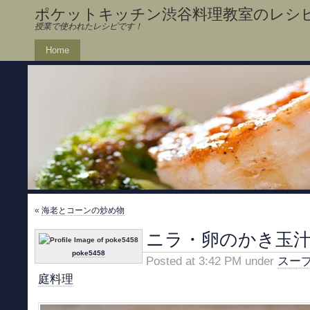
ポケットキッチン渋谷料理教室のレシ
授業で使われたレシピです！
Home
«
海老とコーンの炒め物
ニラ・卵のかき玉
poke5458
Posted at 3:42 PM under
スー
庭料理