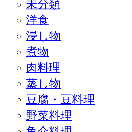
未分類
洋食
浸し物
煮物
肉料理
蒸し物
豆腐・豆料理
野菜料理
魚介料理