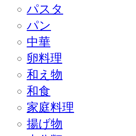
パスタ
パン
中華
卵料理
和え物
和食
家庭料理
揚げ物