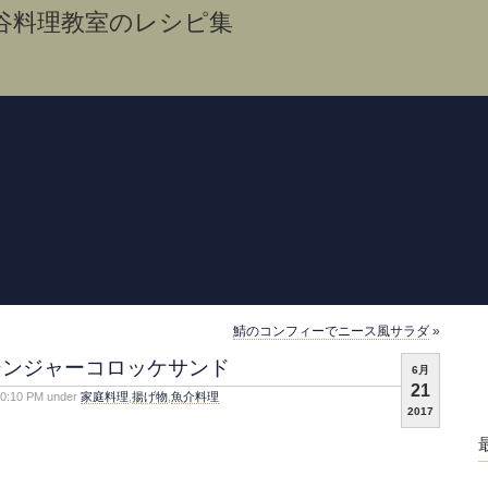
谷料理教室のレシピ集
鯖のコンフィーでニース風サラダ
»
ジンジャーコロッケサンド
6月
21
10:10 PM under
家庭料理
,
揚げ物
,
魚介料理
2017