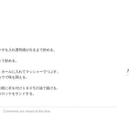
ネギを入れ透明感が出るまで炒める。
。
まで炒める。
、ボールに入れてマッシャーでつぶす。
ョウで味を調える。
。
の順に衣を付け１８０℃の油で揚げる。
コロッケをサンドする。
Comments are closed at this time.