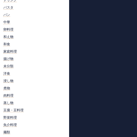
パスタ
パン
中華
卵料理
和え物
和食
家庭料理
揚げ物
未分類
洋食
浸し物
煮物
肉料理
蒸し物
豆腐・豆料理
野菜料理
魚介料理
麺類