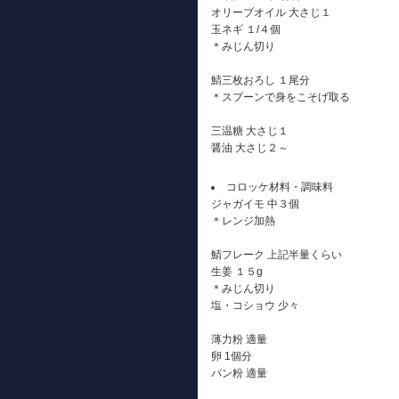
オリーブオイル 大さじ１
玉ネギ １/４個
＊みじん切り
鯖三枚おろし １尾分
＊スプーンで身をこそげ取る
三温糖 大さじ１
醤油 大さじ２～
コロッケ材料・調味料
ジャガイモ 中３個
＊レンジ加熱
鯖フレーク 上記半量くらい
生姜 １５g
＊みじん切り
塩・コショウ 少々
薄力粉 適量
卵 1個分
パン粉 適量