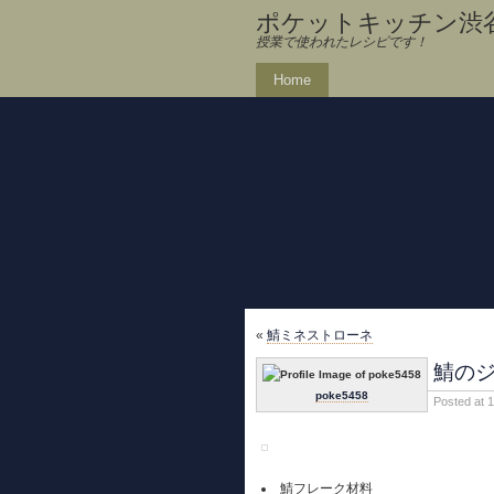
ポケットキッチン渋
授業で使われたレシピです！
Home
«
鯖ミネストローネ
鯖の
poke5458
Posted at 
鯖フレーク材料