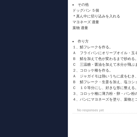
その他
ドッグパン ５個
＊真ん中に切り込みを入れる
マヨネーズ 適量
葉物 適量
作り方
１、鯖フレークを作る。
Ａ フライパンにオリーブオイル・玉
Ｂ 鯖を加えて色が変わるまで炒める
Ｃ 三温糖・醤油を加えて水分が飛ぶ
２、コロッケ種を作る。
Ａ ジャガイモは熱いうちに皮をむき
Ｂ 鯖フレーク・生姜を加え、塩コシ
Ｃ １０等分にし、好きな形に整える
３、コロッケ種に薄力粉・卵・パン粉
４、パンにマヨネーズを塗り、葉物と
No responses yet