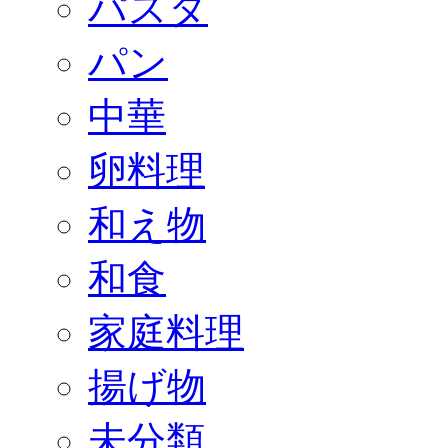
パスタ
パン
中華
卵料理
和え物
和食
家庭料理
揚げ物
未分類