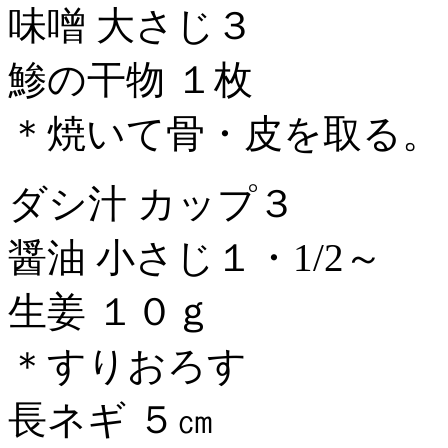
味噌 大さじ３
鯵の干物 １枚
＊焼いて骨・皮を取る。
ダシ汁 カップ３
醤油 小さじ１・1/2～
生姜 １０ｇ
＊すりおろす
長ネギ ５㎝