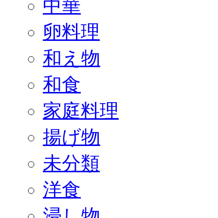
中華
卵料理
和え物
和食
家庭料理
揚げ物
未分類
洋食
浸し物