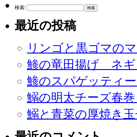
検索:
最近の投稿
リンゴと黒ゴマのマ
鯵の竜田揚げ ネギ
鯵のスパゲッティー
鰯の明太チーズ春巻
鰯と青菜の厚焼き玉
最近のコメント