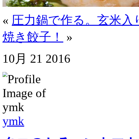
«
圧力鍋で作る。玄米入
焼き餃子！
»
10月
21
2016
ymk