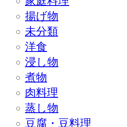
家庭料理
揚げ物
未分類
洋食
浸し物
煮物
肉料理
蒸し物
豆腐・豆料理