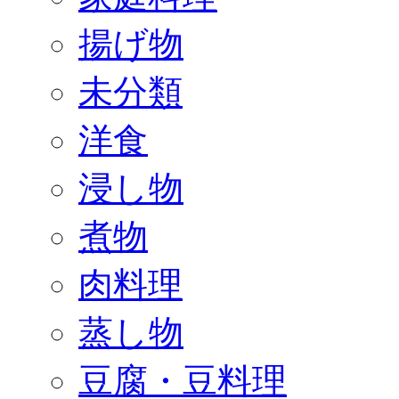
揚げ物
未分類
洋食
浸し物
煮物
肉料理
蒸し物
豆腐・豆料理