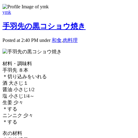
ymk
手羽先の黒コショウ焼き
Posted at 2:40 PM under
和食
,
肉料理
材料・調味料
手羽先 ８本
＊切り込みをいれる
酒 大さじ１
醤油 小さじ1/2
塩 小さじ1/4～
生姜 少々
＊する
ニンニク 少々
＊する
衣の材料