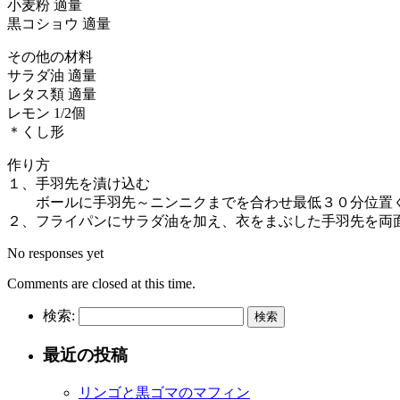
小麦粉 適量
黒コショウ 適量
その他の材料
サラダ油 適量
レタス類 適量
レモン 1/2個
＊くし形
作り方
１、手羽先を漬け込む
ボールに手羽先～ニンニクまでを合わせ最低３０分位置
２、フライパンにサラダ油を加え、衣をまぶした手羽先を両
No responses yet
Comments are closed at this time.
検索:
最近の投稿
リンゴと黒ゴマのマフィン