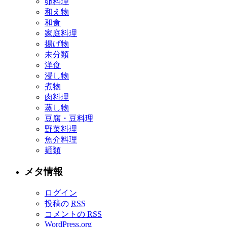
卵料理
和え物
和食
家庭料理
揚げ物
未分類
洋食
浸し物
煮物
肉料理
蒸し物
豆腐・豆料理
野菜料理
魚介料理
麺類
メタ情報
ログイン
投稿の
RSS
コメントの
RSS
WordPress.org