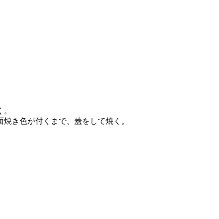
く。
面焼き色が付くまで、蓋をして焼く。