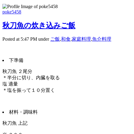
poke5458
秋刀魚の炊き込みご飯
Posted at 5:47 PM under
ご飯
,
和食
,
家庭料理
,
魚介料理
下準備
秋刀魚 ２尾分
＊半分に切り、内臓を取る
塩 適量
＊塩を振って１０分置く
材料・調味料
秋刀魚 上記