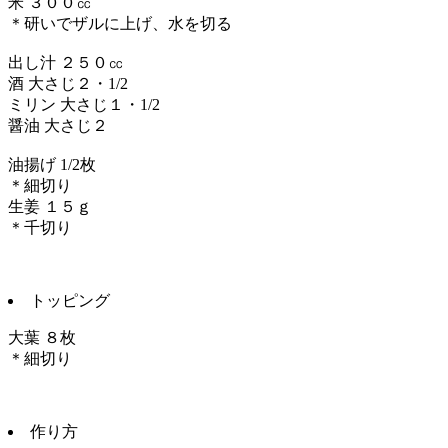
米 ３００㏄
＊研いでザルに上げ、水を切る
出し汁 ２５０㏄
酒 大さじ２・1/2
ミリン 大さじ１・1/2
醤油 大さじ２
油揚げ 1/2枚
＊細切り
生姜 １５ｇ
＊千切り
トッピング
大葉 ８枚
＊細切り
作り方