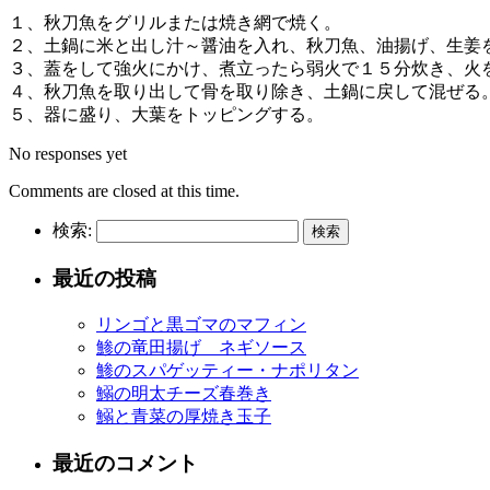
１、秋刀魚をグリルまたは焼き網で焼く。
２、土鍋に米と出し汁～醤油を入れ、秋刀魚、油揚げ、生姜
３、蓋をして強火にかけ、煮立ったら弱火で１５分炊き、火
４、秋刀魚を取り出して骨を取り除き、土鍋に戻して混ぜる
５、器に盛り、大葉をトッピングする。
No responses yet
Comments are closed at this time.
検索:
最近の投稿
リンゴと黒ゴマのマフィン
鯵の竜田揚げ ネギソース
鯵のスパゲッティー・ナポリタン
鰯の明太チーズ春巻き
鰯と青菜の厚焼き玉子
最近のコメント