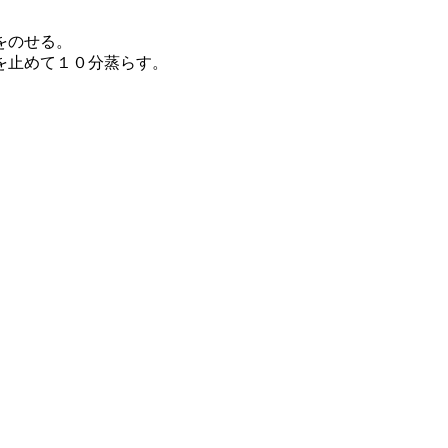
をのせる。
を止めて１０分蒸らす。
。