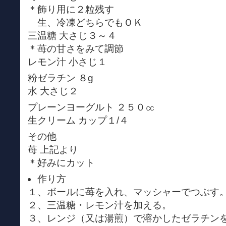
＊飾り用に２粒残す
生、冷凍どちらでもＯＫ
三温糖 大さじ３～４
＊苺の甘さをみて調節
レモン汁 小さじ１
粉ゼラチン ８g
水 大さじ２
プレーンヨーグルト ２５０㏄
生クリーム カップ１/４
その他
苺 上記より
＊好みにカット
作り方
１、ボールに苺を入れ、マッシャーでつぶす
２、三温糖・レモン汁を加える。
３、レンジ（又は湯煎）で溶かしたゼラチン