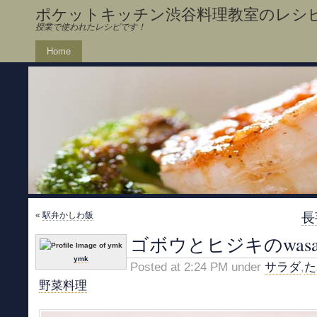
ポケットキッチン渋谷料理教室のレシ
授業で使われたレシピです！
Home
«
駅弁かしわ飯
長
ゴボウとヒジキのwasa
ymk
Posted at 2:24 PM under
サラダ
,
た
野菜料理