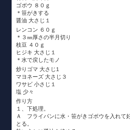
ゴボウ ８０ｇ
＊笹がきする
醤油 大さじ１
レンコン ６０ｇ
＊３㎜厚さの半月切り
枝豆 ４０ｇ
ヒジキ 大さじ１
＊水で戻したモノ
炒りゴマ 大さじ1
マヨネーズ 大さじ３
ワサビ 小さじ１
塩 少々
作り方
１、下処理。
Ａ フライパンに水・笹がきゴボウを入れて
とる。